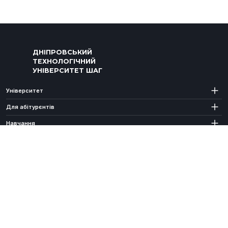
ДНІПРОВСЬКИЙ
ТЕХНОЛОГІЧНИЙ
УНІВЕРСИТЕТ ШАГ
Університет
Для абітурєнтів
Навчання
Співпраця
Наукова діяльність
Контакти
© 1999-2026 ДНІПРОВСЬКИЙ
ТЕХНОЛОГІЧНИЙ
УНІВЕРСИТЕТ ШАГ.